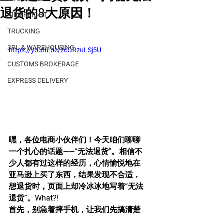
退货的8大原因！
AIR FREIGHT
TRUCKING
3PL & WAREHOUSING
https://youtu.be/zcGRzuLSj5U
CUSTOMS BROKERAGE
EXPRESS DELIVERY
嘿，各位电商小伙伴们！今天咱们聊聊
一个扎心的话题——“无法退货”。相信不
少人都有过这样的经历，心情愉悦地在
亚马逊上买了东西，结果发现不合适，
想退货时，页面上却冷冰冰地写着“无法
退货”。What?!
首先，别急着摔手机，让我们先搞清楚