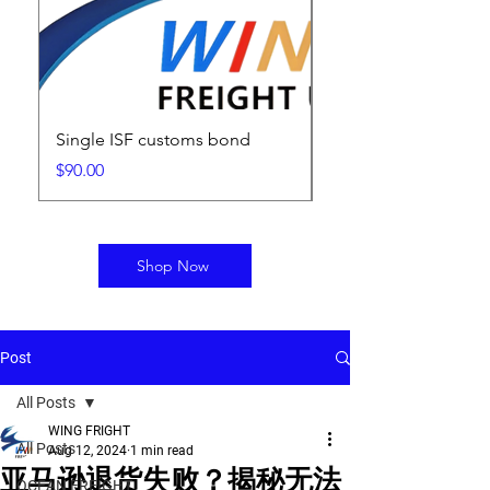
Single ISF customs bond
ISF Filing Fee
Price
Price
$90.00
$25.00
Shop Now
Post
All Posts
WING FRIGHT
All Posts
Aug 12, 2024
1 min read
亚马逊退货失败？揭秘无法
OCEAN FREIGHT