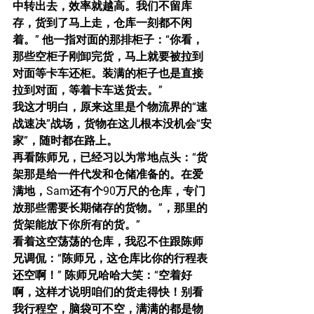
中转出去，效率就越高。我们不留库
存，货到了马上走，仓库一刻都不闲
着。” 他一指对面的那排柜子：“你看，
那些空柜子刚卸完货，马上就要被拉到
对面等卡车还柜。装满的柜子也是直接
拉到对面，等着卡车送货去。”
我这才明白，原来这里是个物流界的“速
战速决”战场，货物在这儿根本没机会“安
家”，随时都在路上。
再看陈师兄，已经习以为常地点头：“货
架那是给一件代发和仓储准备的。在爱
满地，Sam还有个90万尺的仓库，专门
放那些需要长期储存的货物。”，那里的
货架能放下你所有的货。”
看着这空荡荡的仓库，我忍不住跟陈师
兄调侃：“陈师兄，这仓库比你的行程表
还空啊！” 陈师兄哈哈大笑：“空着好
啊，这样才说明咱们的货走得快！别看
我行程空，脑袋可不空，满满的都是物