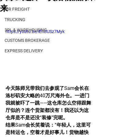
来
AIR FREIGHT
TRUCKING
3PL & WAREHOUSING
https://youtu.be/iEnBUSz7Myk
CUSTOMS BROKERAGE
EXPRESS DELIVERY
今天陈师兄带我们去参观了Sam会长在
洛杉矶安大略的40万尺海外仓。一进门
我就被吓了一跳——这仓库怎么空得跟舞
厅似的？连个货架都没有！我还以为这
仓库是不是还没“装修”完呢。
结果Sam会长笑着说：“年轻人，这里可
是转运仓，空着才是好事儿！货物越快