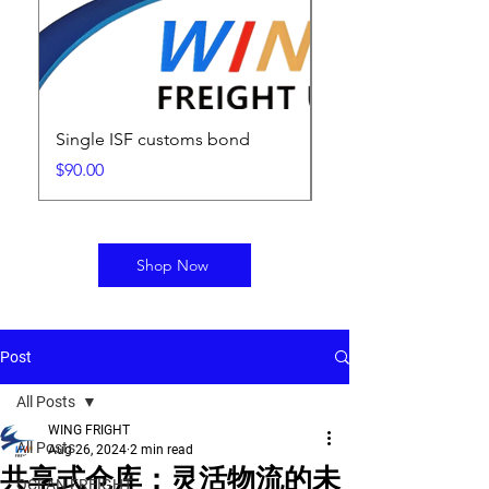
Single ISF customs bond
ISF Filing Fee
Price
Price
$90.00
$25.00
Shop Now
Post
All Posts
WING FRIGHT
All Posts
Aug 26, 2024
2 min read
共享式仓库：灵活物流的未
OCEAN FREIGHT