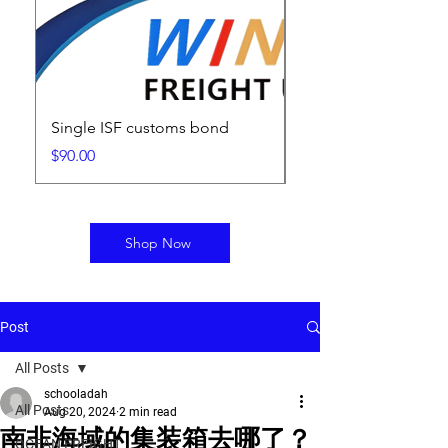
Single ISF customs bond
ISF Filing Fee
Price
Price
$90.00
$25.00
Shop Now
Post
All Posts
schooladah
All Posts
Aug 20, 2024
2 min read
南非海域的集装箱去哪了？
OCEAN FREIGHT