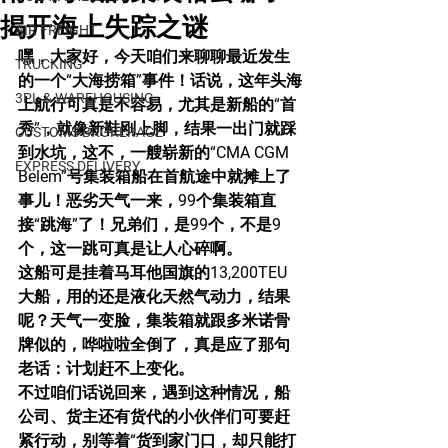
揭开海上失踪之谜
AIR FREIGHT
嘿，大家好，今天咱们来聊聊最近发生
TRUCKING
的一个“大海捞箱”事件！话说，这年头海
3PL & WAREHOUSING
上航行可真是不容易，尤其是新船的“首
秀”，就像新鞋刚上脚，结果一出门就踩
CUSTOMS BROKERAGE
到水坑，这不，一艘崭新的“CMA CGM 
EXPRESS DELIVERY
Belem”号集装箱船在首航途中就摊上了
事儿！恶劣天气一来，99个集装箱直
接“跳海”了！兄弟们，是99个，不是9
个，这一跳可真是让人心碎啊。
这船可是挂着马耳他国旗的13,200TEU
大船，用的还是液化天然气动力，结果
呢？天气一变脸，集装箱就跟多米诺骨
牌似的，哗啦啦全倒了，真是应了那句
老话：计划赶不上变化。
不过咱们话说回来，遇到这种情况，船
公司、货主还有货代的小伙伴们可要赶
紧行动，别等着“货到家门口，却只能打