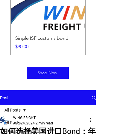
Single ISF customs bond
ISF Filing Fee
Price
Price
$90.00
$25.00
Shop Now
Post
All Posts
WING FRIGHT
All Posts
Aug 24, 2024
2 min read
如何选择美国进口Bond：年
OCEAN FREIGHT