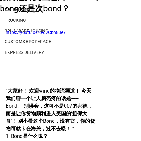
bong还是次bond？
AIR FREIGHT
TRUCKING
3PL & WAREHOUSING
https://youtu.be/0-q2Cbh8ueY
CUSTOMS BROKERAGE
EXPRESS DELIVERY
“大家好！ 欢迎wing的物流频道！ 今天
我们聊一个让人脑壳疼的话题——
Bond。 别误会，这可不是007的邦德，
而是让你货物顺利进入美国的‘担保大
哥’！ 别小看这个Bond，没有它，你的货
物可就卡在海关，过不去喽！ ”
1: Bond是什么鬼？