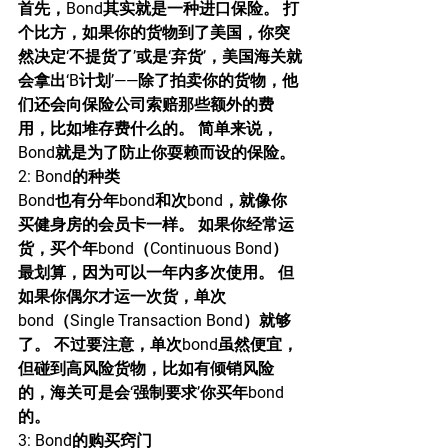
首先，Bond其实就是一种进口保险。 打
个比方，如果你的货物到了美国，你突
然决定‘不提货了’或是‘弃货’，美国海关就
会拿出‘B计划’——除了拍卖你的货物，他
们还会向保险公司索赔那些额外的费
用，比如堆存费什么的。 简单来说，
Bond就是为了防止你耍赖而设的保险。
2: Bond的种类
Bond也有分年bond和次bond，就像你
买健身房的会员卡一样。 如果你经常运
货，买个年bond（Continuous Bond）
最划算，因为可以一年内多次使用。 但
如果你偶尔才运一次货，单次
bond（Single Transaction Bond）就够
了。 不过要注意，单次bond虽然便宜，
但碰到高风险货物，比如有倾销风险
的，海关可是会‘强制要求’你买年bond
的。
3: Bond的购买窍门