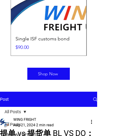
Single ISF customs bond
ISF Filing Fee
Price
Price
$90.00
$25.00
Shop Now
Post
All Posts
WING FRIGHT
All Posts
Aug 21, 2024
2 min read
提单 vs 提货单 BL VS DO：
OCEAN FREIGHT