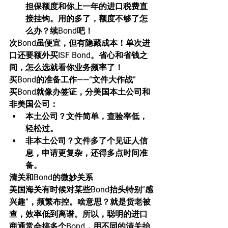
担保额度和你上一年的进口税费直
接挂钩。用的多了，额度不够了怎
么办？续Bond吧！
次Bond虽便宜，但有隐藏成本！单次进
口还要额外买ISF Bond。省心和省钱之
间，怎么选就看你业务频率了！
买Bond的准备工作——“文件大作战”
买Bond就像办签证，分美国本土公司和
非美国公司：
本土公司？文件简单，查验率低，
轻松过。
非本土公司？文件多了个见证人信
息，申请更复杂，还得多点时间准
备。
清关和Bond的微妙关系
美国海关有时候对某些Bond抬头特别“感
兴趣”，频繁布控。啥意思？就是货老被
查，效率低到离谱。所以，聪明的进口
商通常会搞多个Bond，用不同的清关抬