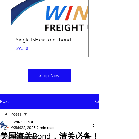
Single ISF customs bond
ISF Filing Fee
Price
Price
$90.00
$25.00
Shop Now
Post
All Posts
WING FRIGHT
All Posts
Jan 23, 2025
2 min read
美国海关Bond，清关必备！
OCEAN FREIGHT