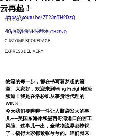
云再起！
AIR FREIGHT
https://youtu.be/7T23nTH2DzQ
TRUCKING
3PL & WAREHOUSING
https://youtu.be/7T23nTH2DzQ
CUSTOMS BROKERAGE
EXPRESS DELIVERY
物流的每一步，都在书写着梦想的篇
章。大家好，欢迎来到Wing Freight物流
频道！我是在洛杉矶从事货运代理的
WING..
今天我们要聊聊一件让人脑袋发大的事
儿——美国东海岸和墨西哥湾港口的罢工
风险。这事儿一出，全球物流界都炸锅
了，搞得大家都紧张兮兮的。咱们就来