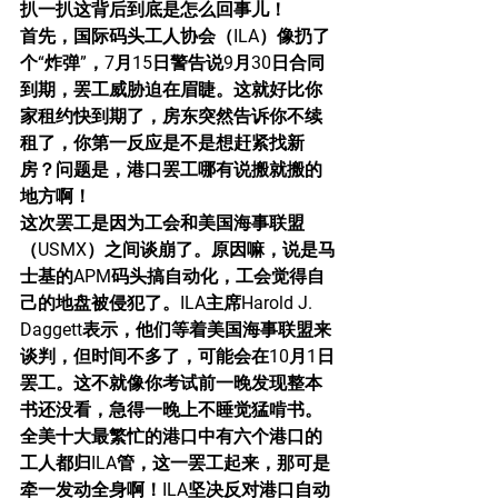
扒一扒这背后到底是怎么回事儿！
首先，国际码头工人协会（ILA）像扔了
个“炸弹”，7月15日警告说9月30日合同
到期，罢工威胁迫在眉睫。这就好比你
家租约快到期了，房东突然告诉你不续
租了，你第一反应是不是想赶紧找新
房？问题是，港口罢工哪有说搬就搬的
地方啊！
这次罢工是因为工会和美国海事联盟
（USMX）之间谈崩了。原因嘛，说是马
士基的APM码头搞自动化，工会觉得自
己的地盘被侵犯了。ILA主席Harold J. 
Daggett表示，他们等着美国海事联盟来
谈判，但时间不多了，可能会在10月1日
罢工。这不就像你考试前一晚发现整本
书还没看，急得一晚上不睡觉猛啃书。
全美十大最繁忙的港口中有六个港口的
工人都归ILA管，这一罢工起来，那可是
牵一发动全身啊！ILA坚决反对港口自动