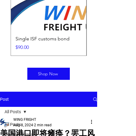
Single ISF customs bond
ISF Filing Fee
Price
Price
$90.00
$25.00
Shop Now
Post
All Posts
WING FRIGHT
All Posts
Aug 8, 2024
2 min read
美国港口即将瘫痪？罢工风
OCEAN FREIGHT