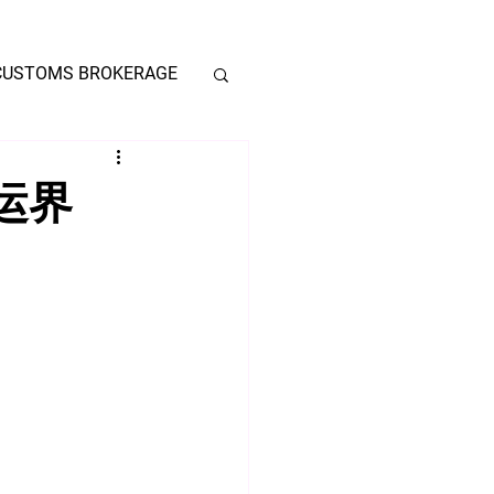
CUSTOMS BROKERAGE
运界