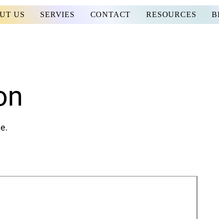
UT US
SERVIES
CONTACT
RESOURCES
B
on
me.