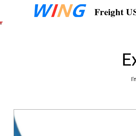
Freight U
E
I'