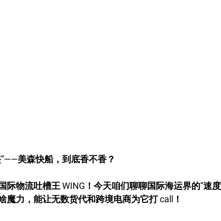
侠”——美森快船，到底香不香？
际物流吐槽王 WING！今天咱们聊聊国际海运界的“速度
魔力，能让无数货代和跨境电商为它打 call！