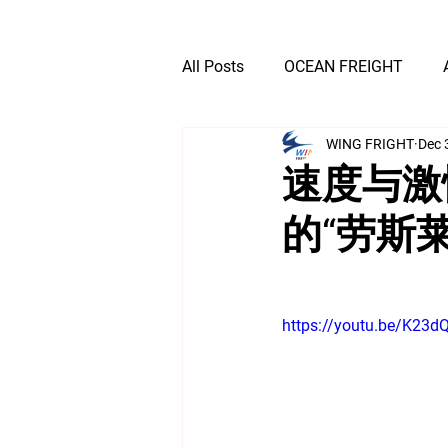
All Posts
OCEAN FREIGHT
WING FRIGHT
Dec 
EXPRESS DELIVERY
速度与激
的“劳斯
https://youtu.be/K23