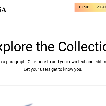
SA
HOME
ABO
xplore the Collecti
m a paragraph. Click here to add your own text and edit 
Let your users get to know you.