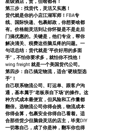
星级酒店，贵，但啥都有！
第三步：找货代，灵活又实惠！
货代就是你的小店江湖军师！FBA专
线、国际快递、包裹邮政，你想要啥都
有。价格能灵活到让你怀疑是不是走后
门搞优惠的。关键是，他们专业，帮你
解决清关、税费这些脑瓜疼的问题。一
句话总结：货代就是“平价好用的多面
手”，不怕你要求多，就怕你不找他！
wing freight 就是一个美国货代公司。
第四步：自己搞定物流，适合“硬核型选
手”！
自己联系物流公司、盯运单、跟客户沟
通，基本属于“老板亲自下场”的操作。这
种方式成本最便宜，但风险和工作量都
翻倍。选物流公司你得会挑，物流成本
你得会算，包裹安全你得自己看着。适
合那些货少但脑袋灵活的店主，毕竟DIY
一切靠自己，成了你是神，翻车你也得