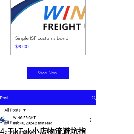
Single ISF customs bond
ISF Filing Fee
Price
Price
$90.00
$25.00
Shop Now
Post
All Posts
WING FRIGHT
All Posts
Dec 10, 2024
2 min read
4. TikTok小店物流避坑指
OCEAN FREIGHT