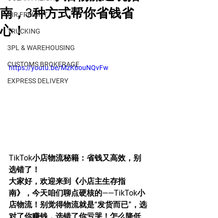
南，3种方式帮你省钱省
AIR FREIGHT
心！
TRUCKING
3PL & WAREHOUSING
CUSTOMS BROKERAGE
https://youtu.be/MzK6ouNQvFw
EXPRESS DELIVERY
TikTok小店物流秘籍：省钱又高效，别
选错了！
大家好，欢迎来到《小店主生存指
南》，今天咱们聊点硬核的——TikTok小
店物流！别觉得物流就是“发货而已”，选
对了你赚钱，选错了你亏哭！怎么降低