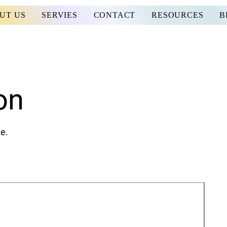
UT US
SERVIES
CONTACT
RESOURCES
B
on
me.