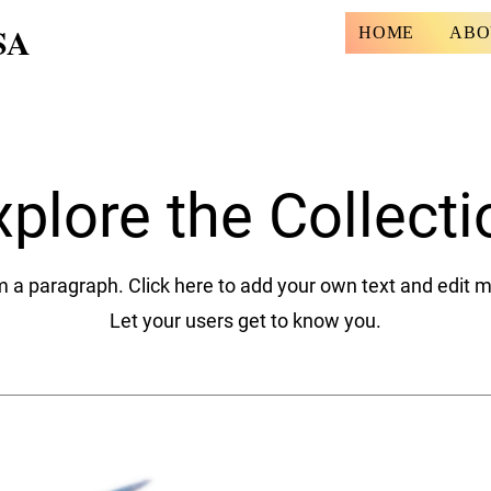
SA
HOME
ABO
xplore the Collecti
m a paragraph. Click here to add your own text and edit 
Let your users get to know you.