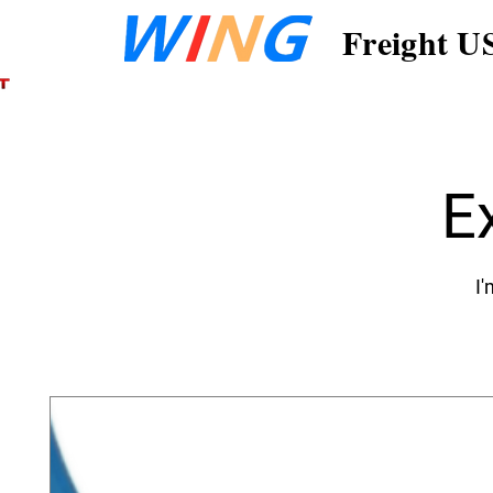
Freight U
E
I'