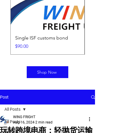
Single ISF customs bond
ISF Filing Fee
Price
Price
$90.00
$25.00
Shop Now
Post
All Posts
WING FRIGHT
All Posts
Aug 16, 2024
2 min read
玩转跨境电商：轻抛货运输
OCEAN FREIGHT