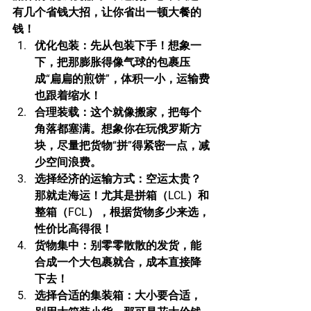
有几个省钱大招，让你省出一顿大餐的
钱！
优化包装
：先从包装下手！想象一
下，把那膨胀得像气球的包裹压
成“扁扁的煎饼”，体积一小，运输费
也跟着缩水！
合理装载
：这个就像搬家，把每个
角落都塞满。想象你在玩俄罗斯方
块，尽量把货物“拼”得紧密一点，减
少空间浪费。
选择经济的运输方式
：空运太贵？
那就走海运！尤其是拼箱（LCL）和
整箱（FCL），根据货物多少来选，
性价比高得很！
货物集中
：别零零散散的发货，能
合成一个大包裹就合，成本直接降
下去！
选择合适的集装箱
：大小要合适，