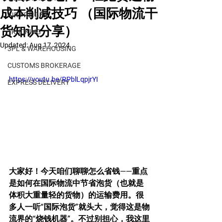
成本削减技巧 （国际物流干
AIR FREIGHT
货知识分享）
TRUCKING
Updated:
Aug 17, 2024
3PL & WAREHOUSING
CUSTOMS BROKERAGE
https://youtu.be/RPblLqpjrYI
EXPRESS DELIVERY
大家好！今天咱们聊聊怎么省钱——重点
是如何在国际物流中节省泡货（也就是
体积大重量轻的货物）的运输费用。很
多人一听“国际泡货”就头大，觉得这是物
流界的“烧钱机器”。不过别担心，我这里