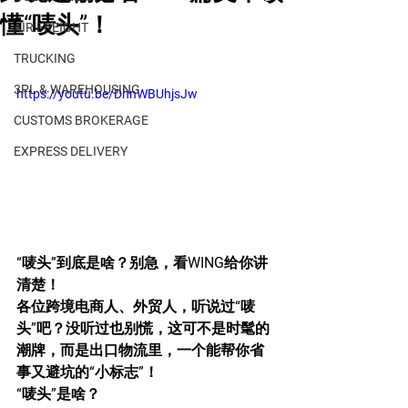
懂“唛头”！
AIR FREIGHT
TRUCKING
3PL & WAREHOUSING
https://youtu.be/DhnWBUhjsJw
CUSTOMS BROKERAGE
EXPRESS DELIVERY
“唛头”到底是啥？别急，看WING给你讲
清楚！
各位跨境电商人、外贸人，听说过“唛
头”吧？没听过也别慌，这可不是时髦的
潮牌，而是出口物流里，一个能帮你省
事又避坑的“小标志”！
“唛头”是啥？