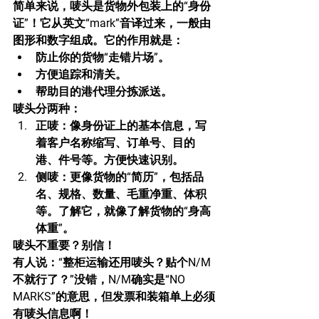
简单来说，唛头是货物外包装上的“身份
证”！它从英文“mark”音译过来，一般由
图形和数字组成。它的作用就是：
防止你的货物“走错片场”。
方便追踪和清关。
帮助目的港代理分拣派送。
唛头分两种：
正唛：像身份证上的基本信息，写
着客户名称缩写、订单号、目的
港、件号等。方便快速识别。
侧唛：更像货物的“简历”，包括品
名、规格、数量、毛重净重、体积
等。了解它，就像了解货物的“身高
体重”。
唛头不重要？别信！
有人说：“整柜运输还用唛头？贴个N/M
不就行了？”没错，N/M确实是“NO 
MARKS”的意思，但发票和装箱单上必须
有唛头信息啊！