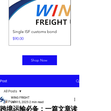
Single ISF customs bond
ISF Filing Fee
Price
Price
$90.00
$25.00
Shop Now
Post
All Posts
WING FRIGHT
All Posts
Jan 15, 2025
2 min read
跨境运输必备：一篇文章读
OCEAN FREIGHT