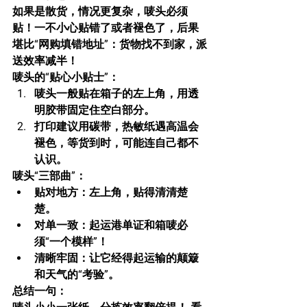
如果是散货，情况更复杂，唛头必须
贴！一不小心贴错了或者褪色了，后果
堪比“网购填错地址”：货物找不到家，派
送效率减半！
唛头的“贴心小贴士”：
唛头一般贴在箱子的左上角，用透
明胶带固定住空白部分。
打印建议用碳带，热敏纸遇高温会
褪色，等货到时，可能连自己都不
认识。
唛头“三部曲”：
贴对地方：左上角，贴得清清楚
楚。
对单一致：起运港单证和箱唛必
须“一个模样”！
清晰牢固：让它经得起运输的颠簸
和天气的“考验”。
总结一句：