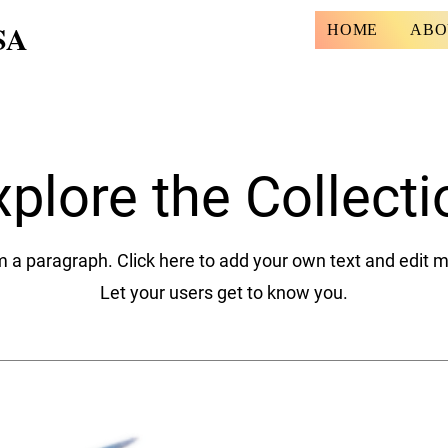
SA
HOME
ABO
xplore the Collecti
m a paragraph. Click here to add your own text and edit 
Let your users get to know you.