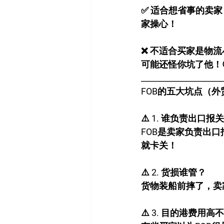
✅ 适合想省事的卖
家操心！
❌ 不适合买家是物
可能还怪你坑了他！
____________________
FOB的五大坑点（
⚠️ 1. 谁负责出口报
FOB是卖家负责出
就卡关！
⚠️ 2. 货损谁管？
货物装船前摔了，卖
⚠️ 3. 目的港费用高