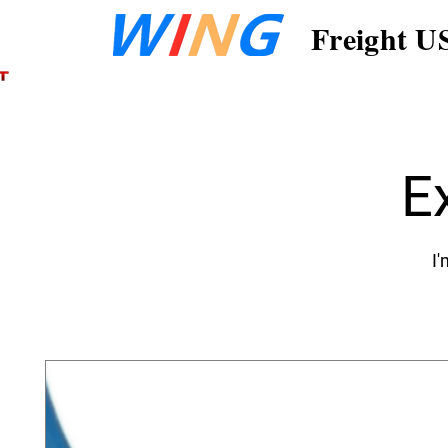
Freight U
E
I'