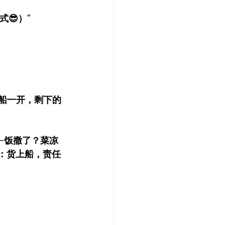
模式😎）”
船，船一开，剩下的
—饭撒了？菜凉
：货上船，责任