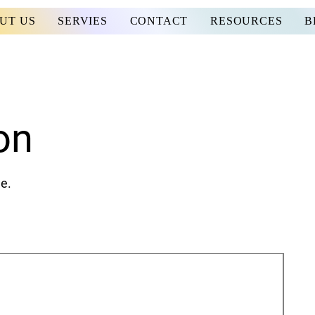
UT US
SERVIES
CONTACT
RESOURCES
B
on
me.