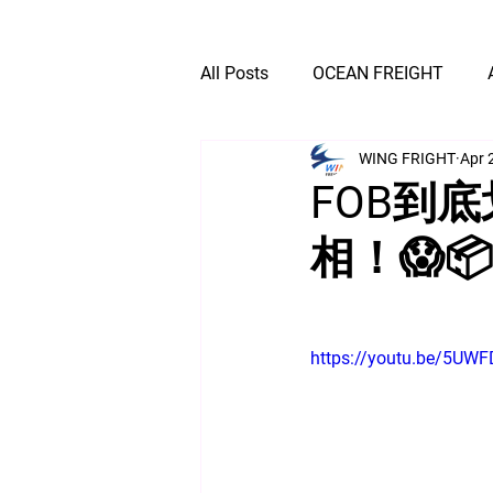
All Posts
OCEAN FREIGHT
WING FRIGHT
Apr 
EXPRESS DELIVERY
FOB到
相！😱📦
https://youtu.be/5UW