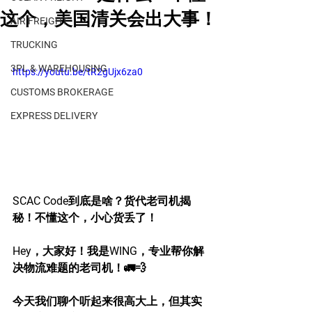
这个，美国清关会出大事！
AIR FREIGHT
TRUCKING
3PL & WAREHOUSING
https://youtu.be/tR2gUjx6za0
CUSTOMS BROKERAGE
EXPRESS DELIVERY
SCAC Code到底是啥？货代老司机揭
秘！不懂这个，小心货丢了！
Hey，大家好！我是WING，专业帮你解
决物流难题的老司机！🚛💨
今天我们聊个听起来很高大上，但其实