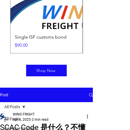
Single ISF customs bond
ISF Filing Fee
Price
Price
$90.00
$25.00
Shop Now
Post
All Posts
WING FRIGHT
All Posts
Apr 6, 2025
2 min read
SCAC Code 是什么？不懂
OCEAN FREIGHT